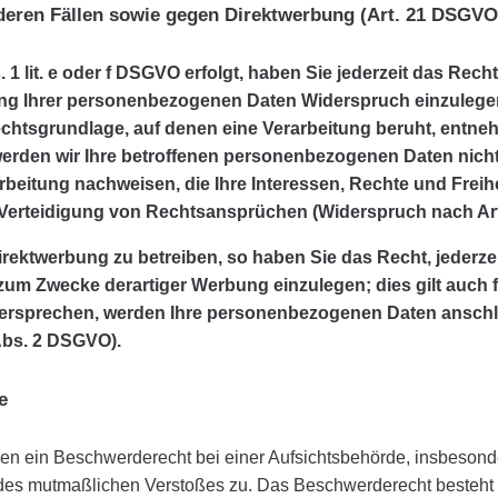
eren Fällen sowie gegen Direktwerbung (Art. 21 DSGVO
1 lit. e oder f DSGVO erfolgt, haben Sie jederzeit das Rech
ng Ihrer personenbezogenen Daten Widerspruch einzulegen; 
echtsgrundlage, auf denen eine Verarbeitung beruht, entne
rden wir Ihre betroffenen personenbezogenen Daten nicht 
beitung nachweisen, die Ihre Interessen, Rechte und Freih
Verteidigung von Rechtsansprüchen (Widerspruch nach Art
ektwerbung zu betreiben, so haben Sie das Recht, jederze
m Zwecke derartiger Werbung einzulegen; dies gilt auch für
idersprechen, werden Ihre personenbezogenen Daten ansch
Abs. 2 DSGVO).
e
n ein Beschwerderecht bei einer Aufsichtsbehörde, insbesonde
ts des mutmaßlichen Verstoßes zu. Das Beschwerderecht besteht